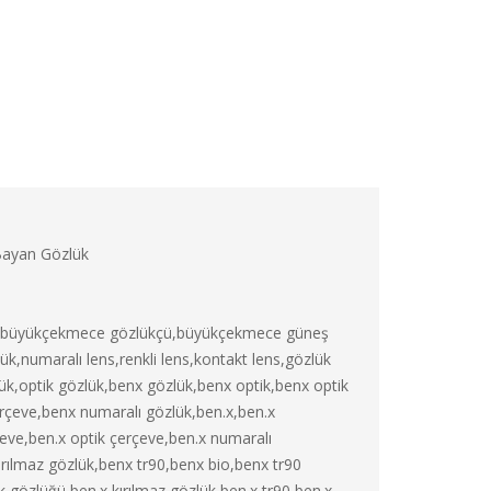
Bayan Gözlük
k,büyükçekmece gözlükçü,büyükçekmece güneş
k,numaralı lens,renkli lens,kontakt lens,gözlük
k,optik gözlük,benx gözlük,benx optik,benx optik
rçeve,benx numaralı gözlük,ben.x,ben.x
çeve,ben.x optik çerçeve,ben.x numaralı
rılmaz gözlük,benx tr90,benx bio,benx tr90
 gözlüğü,ben.x kırılmaz gözlük,ben.x tr90,ben.x