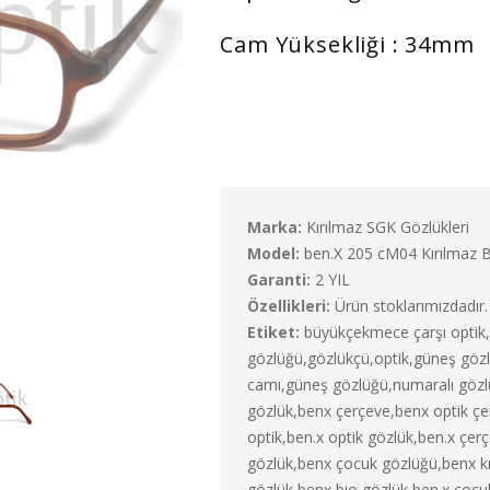
Cam Yüksekliği : 34mm
Marka:
Kırılmaz SGK Gözlükleri
Model:
ben.X 205 cM04 Kırılmaz 
Garanti:
2 YIL
Özellikleri:
Ürün stoklarımızdadır.
Etiket:
büyükçekmece çarşı opti
gözlüğü,gözlükçü,optik,güneş gözlü
camı,güneş gözlüğü,numaralı gözlü
gözlük,benx çerçeve,benx optik çe
optik,ben.x optik gözlük,ben.x çer
gözlük,benx çocuk gözlüğü,benx kı
gözlük,benx bio gözlük,ben.x çocuk