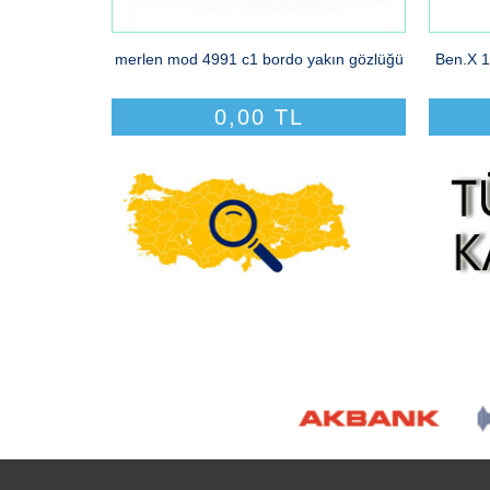
merlen mod 4991 c1 bordo yakın gözlüğü
Ben.X 1
0,00 TL