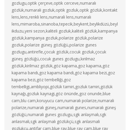
gozlugu,optik çerçeve,optik cerceve,numaralı
gözlük,numarali gozluk,optik gozluk,optik gözlük,kontakt
lens,lens,renkli lens,numarali lens,numaralı
lens,mimaroba,sinanoba,tepecik,beykent,beylikdüzü,beyl
ikduzu,yeni sezon,kaliteli gozluk,kaliteli gözlük,kampanya
gözlük,kampanya gozluk,polarize gözlük,polarize
gozluk,polarize güneş gözlüğü,polarize gunes
gozlugu,antirefle,çocuk gözlük,cocuk gozluk,çocuk
güneş gözlüğü,cocuk gunes gozlugu,kırılmaz
gözlük,kirilmaz gözlük,göz kapama,goz kapama,göz
kapama bandı,goz kapama bandi,göz kapama bezi,goz
kapama bezi,göz tembelliği,goz
tembelligi,ambliyopi,gözlük tamiri,gozluk tamiri,gözlük
kaynağı,gozluk kaynagi,göz önünde,goz onunde,blue
cam,blu cam,koruyucu cam,numaralı polarize,numarali
polarize,numaralı güneş,numarali gunes,numaralı güneş
gözlüğü,numarali gunes gozlugu,sgk anlaşmalı,sgk
anlasmali,sgk anlaşmalı gözlükçü,sgk anlasmali
gozlukcu,antifar cam,blue ray,blue ray cam,blue ray