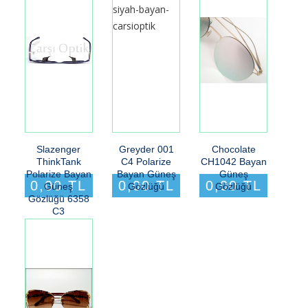
Slazenger
Greyder 001
Chocolate
ThinkTank
C4 Polarize
CH1042 Bayan
Polarize Bayan
Bayan Güneş
Güneş
0,00 TL
0,00 TL
0,00 TL
Güneş
Gözlüğü
Gözlüğü
Gözlüğü 6358
C3