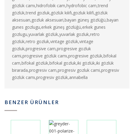
gözlük camı,hidrofobik cam,hydrofobic cam,trend
gözlük,trend gozluk,gözlük kılıfı,gozluk kilifi,gözlük
aksesuarı,gozluk aksesuari,bayan güneş gözlüğü,bayan
gunes gozlugu,erkek güneş gözlüğü,erkek gunes
gozlugu,yuvarlak gözlük,yuvarlak gozluk,retro
gözlük,retro gozluk,vintage gözlük,vintage
gozluk,progresive cam,progresive gozluk
cami,progresive gözlük camı,progresive gözlük,bifokal
cam,bifokal gözlük,bifokal gozluk,iki gözlük,iki gözlük
birarada,progresiv cam,progresiv gozluk cami,progresiv
gözlük camı,progresiv gözlük,annabella
BENZER ÜRÜNLER