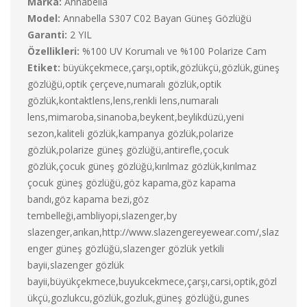
Marka:
Annabella
Model:
Annabella S307 C02 Bayan Güneş Gözlüğü
Garanti:
2 YIL
Özellikleri:
%100 UV Korumalı ve %100 Polarize Cam
Etiket:
büyükçekmece,çarşı,optik,gözlükçü,gözlük,güneş
gözlüğü,optik çerçeve,numaralı gözlük,optik
gözlük,kontaktlens,lens,renkli lens,numaralı
lens,mimaroba,sinanoba,beykent,beylikdüzü,yeni
sezon,kaliteli gözlük,kampanya gözlük,polarize
gözlük,polarize güneş gözlüğü,antirefle,çocuk
gözlük,çocuk güneş gözlüğü,kırılmaz gözlük,kırılmaz
çocuk güneş gözlüğü,göz kapama,göz kapama
bandı,göz kapama bezi,göz
tembelleği,ambliyopi,slazenger,by
slazenger,arıkan,http://www.slazengereyewear.com/,slaz
enger güneş gözlüğü,slazenger gözlük yetkili
bayii,slazenger gözlük
bayii,büyükçekmece,buyukcekmece,çarşı,carsi,optik,gözl
ükçü,gozlukcu,gözlük,gozluk,güneş gözlüğü,gunes